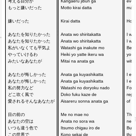
考える自分が
Kangaeru jibun ga 
even
もっと嫌いだった
Motto kirai datta
made
嫌いだった
Kirai datta
How 
あなたを知りたかった　
Anata wo shiritakatta 
I wa
あなたを知りたかった
Anata wo shiritakatta
I wa
私がいなくても平気よ
Watashi ga inakute mo 
Beca
やっていけるわ
Heiki yo yatte ikeru wa 
you’r
みたいなあなたが
Mitai na anata ga
with
あなたが悔しかった　
Anata ga kuyashikatta 
I env
あなたが悔しかった
Anata ga kuyashikatta
I en
私の努力など
Watashi no doryoku nado 
For 
どこ吹く風で
Doko fuku kaze de 
rega
愛されるそんなあなたが
Aisareru sonna anata ga
of al
目の前の
Me no mae no 
The s
あなたの空は　
Anata no sora wa 
neve
いつも違う色で
Itsumo chigau iro de
But 
この世界で
Kono sekai de 
that 