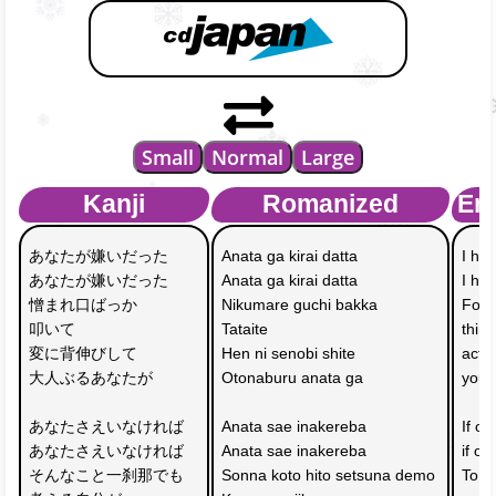
Small
Normal
Large
Kanji
Romanized
Eng
あなたが嫌いだった　
Anata ga kirai datta 
I hat
あなたが嫌いだった
Anata ga kirai datta
I ha
憎まれ口ばっか
Nikumare guchi bakka 
For 
叩いて
Tataite 
thing
変に背伸びして
Hen ni senobi shite 
actin
大人ぶるあなたが
Otonaburu anata ga
you k
あなたさえいなければ　
Anata sae inakereba 
If on
あなたさえいなければ
Anata sae inakereba
if on
そんなこと一刹那でも
Sonna koto hito setsuna demo 
To fe