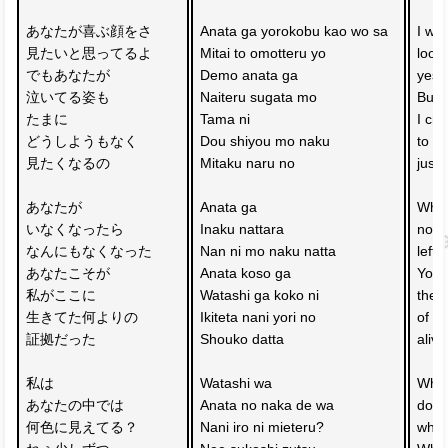
あなたが喜ぶ顔をさ　
Anata ga yorokobu kao wo sa 
I wa
見たいと思ってるよ
Mitai to omotteru yo
look
でもあなたが
Demo anata ga 
yes 
泣いてる姿も　
Naiteru sugata mo 
But 
たまに
Tama ni 
I cra
どうしようもなく
Dou shiyou mo naku 
to se
見たくなるの
Mitaku naru no
just
あなたが
Anata ga 
When
いなくなったら　
Inaku nattara 
noth
なんにもなくなった
Nan ni mo naku natta
left 
あなたこそが
Anata koso ga 
You 
私がここに
Watashi ga koko ni 
the o
生きてた何よりの
Ikiteta nani yori no 
of m
証拠だった
Shouko datta
alive
私は
Watashi wa 
What
あなたの中では　
Anata no naka de wa 
do y
何色に見えてる？
Nani iro ni mieteru?
when