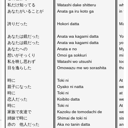
私だけ知ってる　
Watashi dake shitteru 
whom
あなたがいることが
Anata ga iru koto ga
in t
誇りだった
Hokori datta
Made
あなたは鏡だった　
Anata wa kagami datta 
You 
あなたは鏡だった
Anata wa kagami datta
you 
あなたへの
Anata e no 
My fe
想いがそっくり
Omoi ga sokkuri 
mirr
私を映し思わず
Watashi wo utsushi 
too p
目を逸らした
Omowazu me wo sorashita
that
時に
Toki ni 
At ti
親子になった　
Oyako ni natta 
we w
時に
Toki ni 
at ti
恋人だった
Koibito datta
we w
時に
Toki ni 
At ti
家族で友達で
Kazoku de tomodachi de 
we we
姉妹で時に
Shimai de toki ni 
siste
赤の　他人だった
Aka no tanin datta
and 