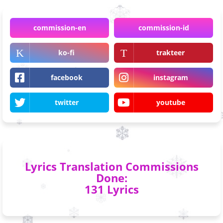
commission-en
commission-id
ko-fi
trakteer
facebook
instagram
twitter
youtube
Lyrics Translation Commissions
Done:
131 Lyrics