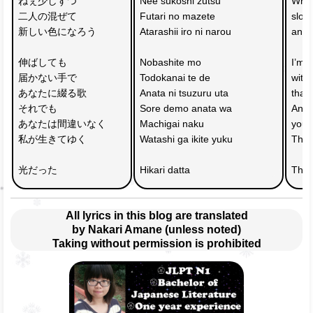
ねぇ少しずつ
Nee sukoshi zutsu 
Why 
二人の混ぜて　
Futari no mazete 
slowl
新しい色になろう
Atarashii iro ni narou
and 
伸ばしても
Nobashite mo 
I’m w
届かない手で　
Todokanai te de 
with 
あなたに綴る歌
Anata ni tsuzuru uta
that 
それでも
Sore demo anata wa 
And 
あなたは間違いなく　
Machigai naku 
you w
私が生きてゆく
Watashi ga ikite yuku
The l
光だった
Hikari datta
The l
All lyrics in this blog are translated
by Nakari Amane (unless noted)
Taking without permission is prohibited