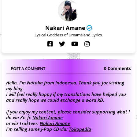
Nakari Amane
Lyrical Goddess of Dreamsland Lyrics.
0 Comments
POST A COMMENT
Hello, I'm Natalia from Indonesia. Thank you for visiting
my blog.
I will feel really happy if my translations have helped you
and really hope we could exchange a word XD.
If you enjoy my content, please consider supporting what I
do via Ko-fi:
Nakari Amane
or via Trakteer:
Nakari Amane
I'm selling some J-Pop CD via:
Tokopedia