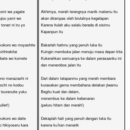
omi wa yagate

Akhirnya, merah terangnya manik matamu itu

jou yami wo

akan dirampas oleh brutalnya kegelapan

onari ni iru yo

Karena itulah aku selalu berada di sisimu

Kapanpun itu

kokoro wo moyashite

Bakarlah hatimu yang penuh luka itu

rihirakitai

Kuingin membuka jalan menuju masa depan kita

bete wo komete

Kukerahkan semuanya ke dalam perasaanku ini

dan menerobos jalan itu

no manazashi ni

Dari dalam tatapanmu yang merah membara

ochi no kodou

kurasakan gema membahana detakan jiwamu

tsuranuite yuku

Begitu kuat dan dalam,

menembus ke dalam kebenaran 

llet!)

(peluru hitam dan merah!)

kokoro wo daite

Dekaplah hati yang penuh dengan luka itu

hikiyoseru kara

karena ku’kan menarik 
