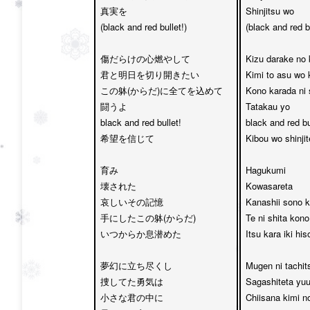
真実を

Shinjitsu wo 

(black and red bullet!)

(black and red bu
傷だらけの心燃やして　

Kizu darake no 
君と明日を切り開きたい

Kimi to asu wo ki
この躰(からだ)に全てを込めて　

Kono karada ni 
闘うよ 

Tatakau yo 

black and red bullet!

black and red bul
希望を信じて

Kibou wo shinjite
育み

Hagukumi 

壊された　

Kowasareta

哀しいその記憶

Kanashii sono k
手にしたこの躰(からだ)　

Te ni shita kono
いつからか息潜めた

Itsu kara iki his
夢幻に立ち尽くし　

Mugen ni tachits
捜してた勇気は

Sagashiteta yuu
小さな君の中に　

Chiisana kimi no