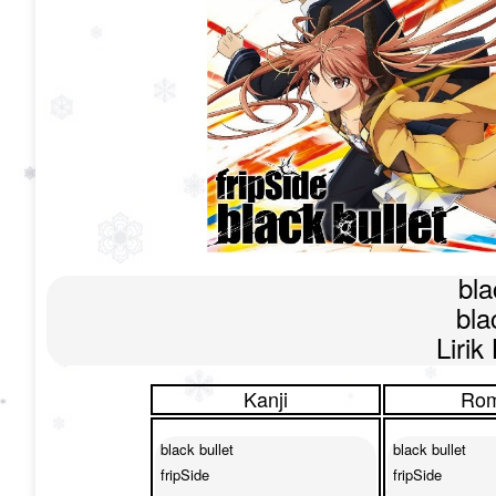
bla
bla
Lirik
Kanji
Rom
black bullet

black bullet

fripSide

fripSide
