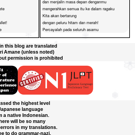
dan menjalin masa depan denganmu

te

mengerahkan semua itu ke dalam ragaku

Kita akan bertarung 

let!

dengan peluru hitam dan merah!

e
Percayalah pada seluruh asamu
 in this blog are translated
ri Amane (unless noted)
out permission is prohibited
assed the highest level
 Japanese language
m a native Indonesian.
here will be so many
rrors in my translations.
ree to do grammar-nazi.