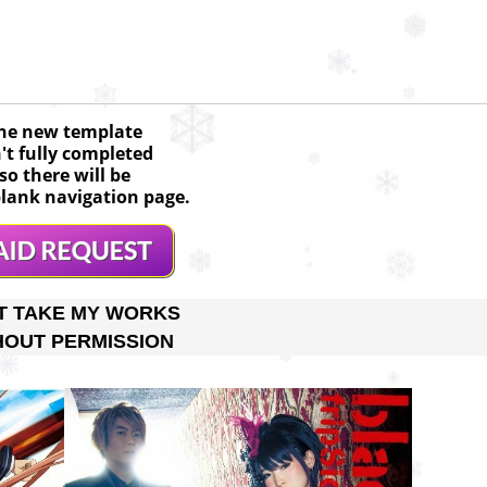
he new template
n't fully completed
so there will be
lank navigation page.
T TAKE MY WORKS
HOUT PERMISSION