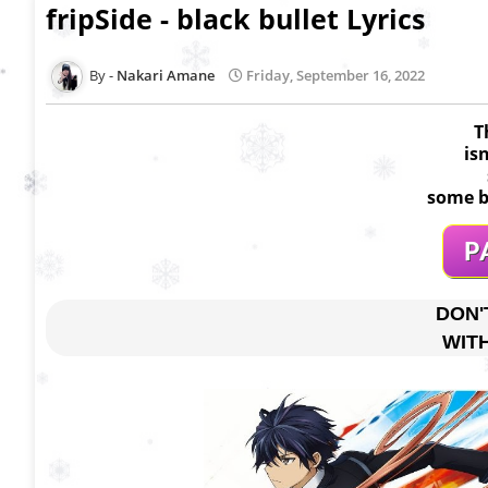
fripSide - black bullet Lyrics
Nakari Amane
Friday, September 16, 2022
T
is
some b
DON'
WIT