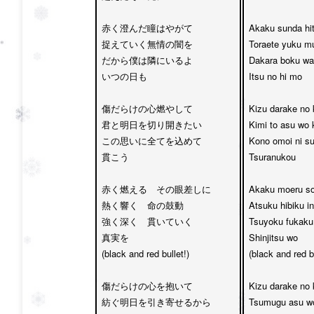
赤く澄んだ瞳はやがて　

Akaku sunda hit
捉えていく無情の闇を

Toraete yuku mu
だから僕は隣にいるよ　

Dakara boku wa t
いつの日も

Itsu no hi mo

傷だらけの心燃やして　

Kizu darake no 
君と明日を切り開きたい

Kimi to asu wo ki
この思いに全てを込めて　

Kono omoi ni su
貫こう

Tsuranukou

赤く燃える　その眼差しに　

Akaku moeru so
熱く響く　命の鼓動

Atsuku hibiku in
強く深く　貫いていく　

Tsuyoku fukaku 
真実を

Shinjitsu wo 

(black and red bullet!)

(black and red bu
傷だらけの心を抱いて　

Kizu darake no 
紡ぐ明日を引き寄せるから

Tsumugu asu wo 