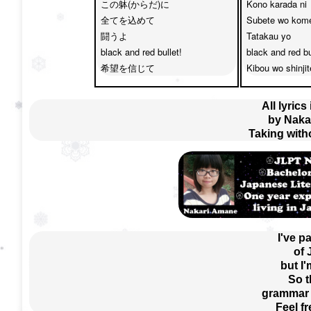
この躰(からだ)に

Kono karada ni 

全てを込めて　

Subete wo kome
闘うよ 

Tatakau yo 

black and red bullet!

black and red bul
希望を信じて
Kibou wo shinjit
All lyrics
by Naka
Taking with
I've p
of
but I'
So t
grammar e
Feel f