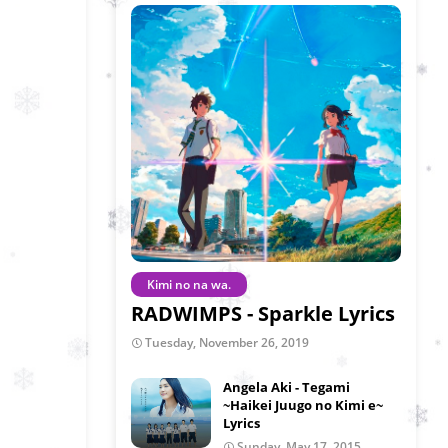
Kimi no na wa.
RADWIMPS - Sparkle Lyrics
Tuesday, November 26, 2019
Angela Aki - Tegami
~Haikei Juugo no Kimi e~
Lyrics
Sunday, May 17, 2015