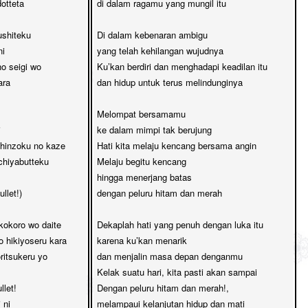
tteta

di dalam ragamu yang mungil itu

shiteku

Di dalam kebenaran ambigu

i

yang telah kehilangan wujudnya

 seigi wo

Ku’kan berdiri dan menghadapi keadilan itu

ra

dan hidup untuk terus melindunginya

Melompat bersamamu 



ke dalam mimpi tak berujung

hinzoku no kaze

Hati kita melaju kencang bersama angin

hiyabutteku

Melaju begitu kencang 

hingga menerjang batas

llet!)

dengan peluru hitam dan merah

kokoro wo daite

Dekaplah hati yang penuh dengan luka itu

hikiyoseru kara

karena ku’kan menarik 

ritsukeru yo

dan menjalin masa depan denganmu

Kelak suatu hari, kita pasti akan sampai

let!

Dengan peluru hitam dan merah!,

ni

melampaui kelanjutan hidup dan mati
