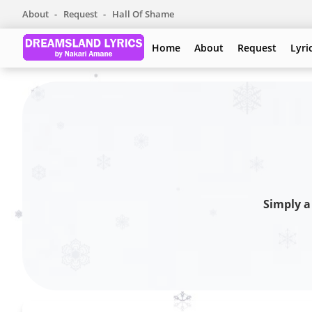
About
Request
Hall Of Shame
Home
About
Request
Lyri
Simply a