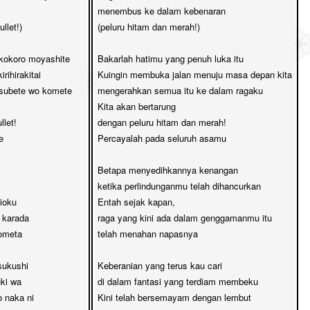
menembus ke dalam kebenaran 

llet!)

(peluru hitam dan merah!)

kokoro moyashite

Bakarlah hatimu yang penuh luka itu

rihirakitai

Kuingin membuka jalan menuju masa depan kita

subete wo komete

mengerahkan semua itu ke dalam ragaku

Kita akan bertarung 

let!

dengan peluru hitam dan merah!



Percayalah pada seluruh asamu

Betapa menyedihkannya kenangan

ketika perlindunganmu telah dihancurkan

ioku

Entah sejak kapan, 

 karada

raga yang kini ada dalam genggamanmu itu 

ometa

telah menahan napasnya

ukushi

Keberanian yang terus kau cari

ki wa

di dalam fantasi yang terdiam membeku

 naka ni

Kini telah bersemayam dengan lembut
