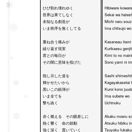
ひび割れ壊れゆく 

Hibiware koware
世界は果てしなく

Sekai wa hatesh
未知なる創造が　

Michi naru souz
いま秩序を無くしてる

Ima chitsujo wo 
重ね合う痛みが　

Kasaneau itami 
繰り返す現実

Kurikaesu genjit
君との毎日が　

Kimi to no maini
その闇に意味を投げた

Sono yami ni im
指し示した道を　

Sashi shimeshit
輝かせたいから

Kagayakasetai k
黒いこの銃弾が

Kuroi kono juuda
いま全てを

Ima subete wo 

撃ち抜く

Uchinuku

赤く燃える　その眼差しに　

Akaku moeru so
熱く響く　命の鼓動

Atsuku hibiku in
強く深く　貫いていく　

Tsuyoku fukaku 