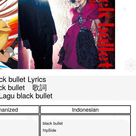
ck bullet Lyrics

ck bullet　歌詞

 Lagu black bullet
anized
Indonesian
black bullet

fripSide
