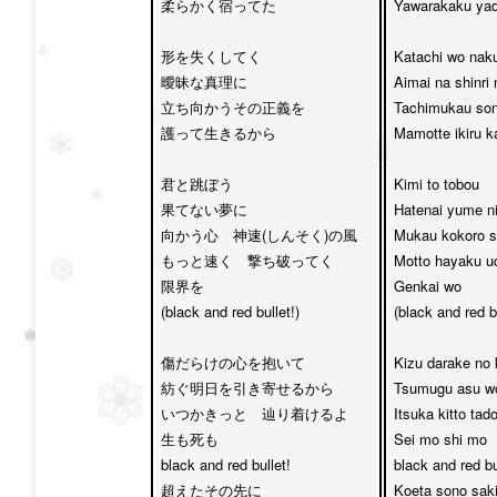
柔らかく宿ってた

Yawarakaku yado
形を失くしてく　

Katachi wo naku
曖昧な真理に

Aimai na shinri n
立ち向かうその正義を

Tachimukau sono
護って生きるから

Mamotte ikiru ka
君と跳ぼう

Kimi to tobou 

果てない夢に　

Hatenai yume ni
向かう心　神速(しんそく)の風

Mukau kokoro s
もっと速く　撃ち破ってく　

Motto hayaku uc
限界を

Genkai wo 

(black and red bullet!)

(black and red bu
傷だらけの心を抱いて　

Kizu darake no 
紡ぐ明日を引き寄せるから

Tsumugu asu wo 
いつかきっと　辿り着けるよ　

Itsuka kitto tado
生も死も 

Sei mo shi mo 

black and red bullet!

black and red bul
超えたその先に

Koeta sono saki 