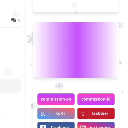
0
commission-en
commission-id
ko-fi
trakteer
facebook
instagram