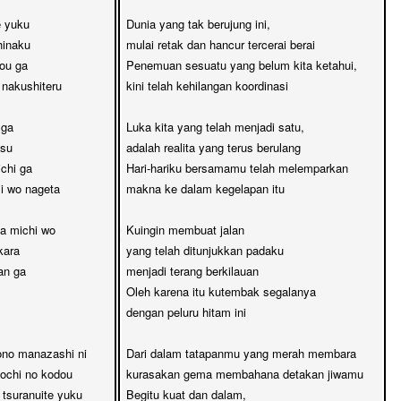
 yuku

Dunia yang tak berujung ini,

inaku

mulai retak dan hancur tercerai berai

ou ga

Penemuan sesuatu yang belum kita ketahui,

nakushiteru

kini telah kehilangan koordinasi

ga

Luka kita yang telah menjadi satu,

su

adalah realita yang terus berulang

chi ga

Hari-hariku bersamamu telah melemparkan 

i wo nageta

makna ke dalam kegelapan itu

a michi wo

Kuingin membuat jalan 

ara

yang telah ditunjukkan padaku

n ga

menjadi terang berkilauan

Oleh karena itu kutembak segalanya

dengan peluru hitam ini

no manazashi ni

Dari dalam tatapanmu yang merah membara

ochi no kodou

kurasakan gema membahana detakan jiwamu

tsuranuite yuku

Begitu kuat dan dalam,
