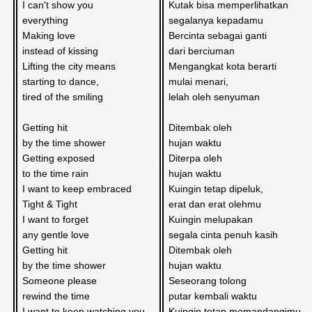
I can't show you 
Kutak bisa memperlihatkan
everything
segalanya kepadamu
Making love 
Bercinta sebagai ganti
instead of kissing
dari berciuman
Lifting the city means 
Mengangkat kota berarti
starting to dance, 
mulai menari,
tired of the smiling
lelah oleh senyuman
Getting hit
Ditembak oleh
by the time shower
hujan waktu
Getting exposed
Diterpa oleh
to the time rain
hujan waktu
I want to keep embraced
Kuingin tetap dipeluk,
Tight & Tight 
erat dan erat olehmu
I want to forget
Kuingin melupakan
any gentle love
segala cinta penuh kasih
Getting hit
Ditembak oleh
by the time shower
hujan waktu
Someone please
Seseorang tolong
rewind the time
putar kembali waktu
I want to keep watching you
Kuingin tetap memandangimu,