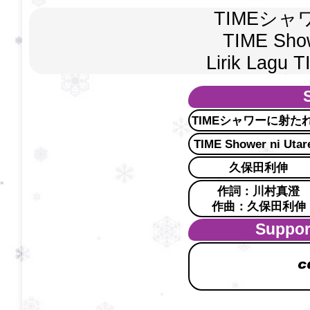
TIMEシ
TIME Show
Lirik Lagu 
TIMEシャワーに射た
TIME Shower ni Utar
久保田利伸
作詞：川村真澄
作曲：久保田利伸
Support