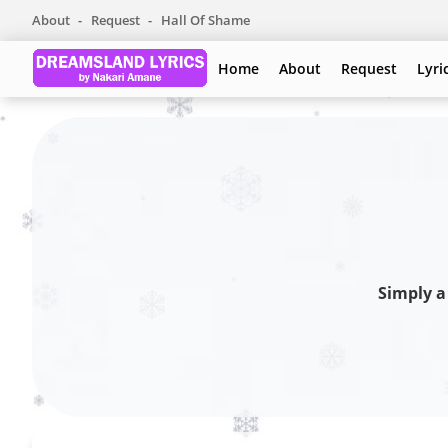
About
Request
Hall Of Shame
Home
About
Request
Lyri
Simply a