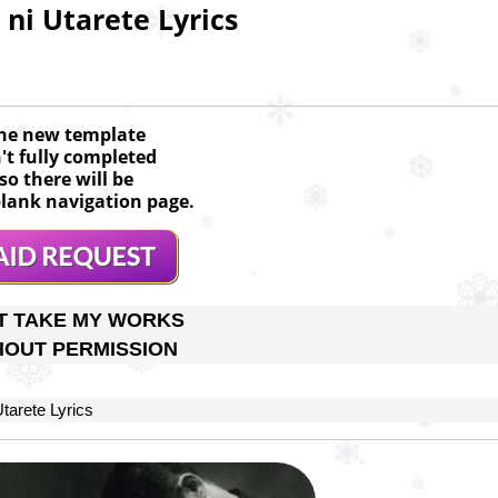
ni Utarete Lyrics
he new template
n't fully completed
so there will be
lank navigation page.
T TAKE MY WORKS
HOUT PERMISSION
arete Lyrics