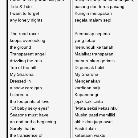
Tide & Tide 
pasang dan terus pasang
I want to forget
Kuingin melupakan
any lonely nights
segala malam sepi
The road racer
Pembalap sepeda
keeps overlooking 
yang tetap
the ground
menunduk ke tanah
Transparent angel 
Malaikat transparan
drizzling the rain
menurunkan gerimis
Top of the hill
Di puncak bukit
My Sharona
My Sharona
Dressed in 
Mengenakan
a snow cardigan
kardigan salju
I stared at 
Kupandangi
the footprints of love
jejak kaki cinta
"Of baby sexy eyes" 
"Mata seksi kekasihku"
Seasons must have 
Musim pasti memiliki
an end and a beginning
akhir dan juga awal
Surely that is 
Pasti itulah
the transience of 
kefanaan waktu