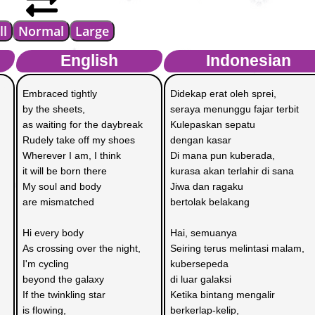
ll
Normal
Large
English
Indonesian
Embraced tightly 
Didekap erat oleh sprei,
by the sheets, 
seraya menunggu fajar terbit
as waiting for the daybreak
Kulepaskan sepatu
Rudely take off my shoes
dengan kasar
Wherever I am, I think 
Di mana pun kuberada,
it will be born there
kurasa akan terlahir di sana
My soul and body 
Jiwa dan ragaku
are mismatched
bertolak belakang
Hi every body
Hai, semuanya
As crossing over the night,
Seiring terus melintasi malam,
I'm cycling 
kubersepeda 
beyond the galaxy
di luar galaksi
If the twinkling star
Ketika bintang mengalir
is flowing,
berkerlap-kelip,