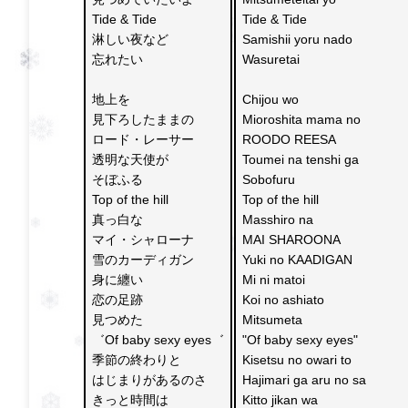
Tide & Tide
Tide & Tide 
淋しい夜など
Samishii yoru nado 
忘れたい
Wasuretai 
地上を
Chijou wo 
見下ろしたままの 
Mioroshita mama no 
ロード・レーサー
ROODO REESA
透明な天使が
Toumei na tenshi ga
そぼふる 
Sobofuru 
Top of the hill
Top of the hill 
真っ白な
Masshiro na 
マイ・シャローナ
MAI SHAROONA
雪のカーディガン
Yuki no KAADIGAN
身に纏い
Mi ni matoi
恋の足跡
Koi no ashiato 
見つめた
Mitsumeta 
゛Of baby sexy eyes゛
"Of baby sexy eyes" 
季節の終わりと
Kisetsu no owari to 
はじまりがあるのさ
Hajimari ga aru no sa 
きっと時間は
Kitto jikan wa 