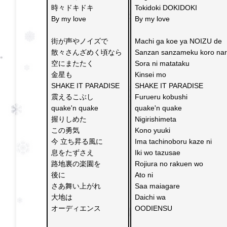
時々ドキドキ 
Tokidoki DOKIDOKI
By my love
By my love
街が声やノイズで
Machi ga koe ya NOIZU de 
散々さんざめく頃なら
Sanzan sanzameku koro nar
空にまたたく
Sora ni matataku 
金星も 
Kinsei mo 
SHAKE IT PARADISE
SHAKE IT PARADISE 
震えるこぶし 
Furueru kobushi 
quake'n quake
quake'n quake 
握りしめた
Nigirishimeta 
この勇気
Kono yuuki 
今 立ち昇る風に 
Ima tachinoboru kaze ni 
息をたずさえ
Iki wo tazusae 
路地裏の楽園を
Rojiura no rakuen wo 
後に 
Ato ni 
さあ舞い上がれ
Saa maiagare 
大地は
Daichi wa 
オーディエンス
OODIENSU