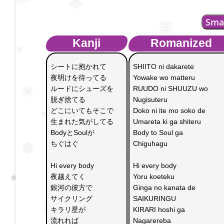
Sma
Kanji
Romanized
シートに抱かれて 
SHIITO ni dakarete 
夜明けを待ってる
Yowake wo matteru 
ルードにシューズを
RUUDO ni SHUUZU wo 
脱ぎ捨てる
Nugisuteru 
どこにいてもそこで
Doko ni ite mo soko de 
生まれた気がしてる
Umareta ki ga shiteru 
BodyとSoulが
Body to Soul ga 
ちぐはぐ
Chiguhagu 
Hi every body 
Hi every body
夜越えてく
Yoru koeteku 
銀河の彼方で
Ginga no kanata de 
サイクリング
SAIKURINGU
キラリ星が
KIRARI hoshi ga 
流れれば
Nagarereba 