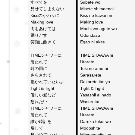
すべてを
Subete wo 
見せてしまえない
Misete shimaenai 
Kissのかわりに 
Kiss no kawari ni 
Making love
Making love 
街をあげては
Machi wo agete wa 
踊りだす 
Odoridasu
笑顔に飽きて
Egao ni akite 
TIMEシャワーに
TIME SHAAWA ni 
射たれて
Utarete 
時の雨に
Toki no ame ni 
さらされて
Sarasarete 
抱かれていたいよ 
Dakarete itai yo 
Tight & Tight
Tight & Tight 
優しい愛など
Yasashii ai nado 
忘れたい
Wasuretai 
TIMEシャワーに
TIME SHAWAA ni
射たれて
Utarete
誰か時計を
Dareka tokei wo 
戻して
Modoshite 
見つめていたいよ 
Mitsumeteitai yo 