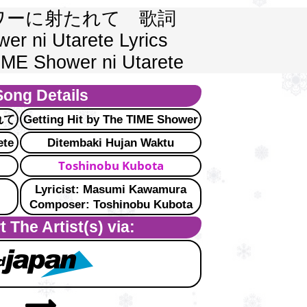
ャワーに射たれて　歌詞
er ni Utarete Lyrics
TIME Shower ni Utarete
Song Details
れて
Getting Hit by The TIME Shower
ete
Ditembaki Hujan Waktu
Toshinobu Kubota
Lyricist: Masumi Kawamura
Composer: Toshinobu Kubota
 The Artist(s) via: