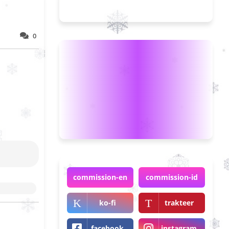
0
commission-en
commission-id
ko-fi
trakteer
facebook
instagram