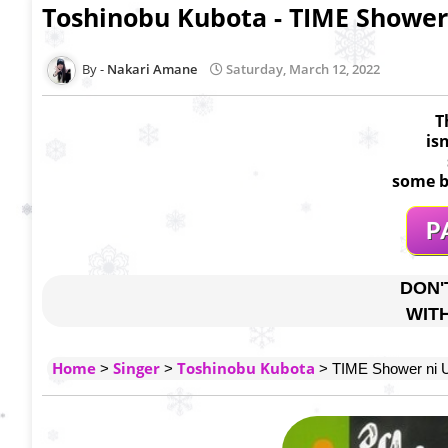
Toshinobu Kubota - TIME Shower 
Nakari Amane
Saturday, March 12, 2022
T
is
some b
DON'
WIT
Home
Singer
Toshinobu Kubota
>
>
> TIME Shower ni Ut