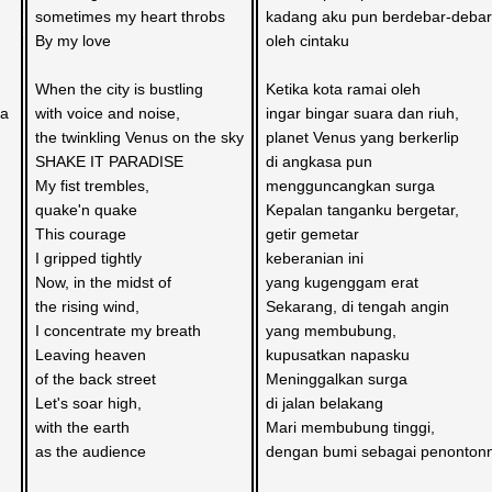
sometimes my heart throbs
kadang aku pun berdebar-debar
By my love
oleh cintaku
When the city is bustling 
Ketika kota ramai oleh 
a 
with voice and noise, 
ingar bingar suara dan riuh,
the twinkling Venus on the sky
planet Venus yang berkerlip
SHAKE IT PARADISE
di angkasa pun
My fist trembles, 
mengguncangkan surga
quake'n quake
Kepalan tanganku bergetar,
This courage 
getir gemetar 
I gripped tightly
keberanian ini 
Now, in the midst of 
yang kugenggam erat
the rising wind, 
Sekarang, di tengah angin
I concentrate my breath
yang membubung,
Leaving heaven 
kupusatkan napasku
of the back street
Meninggalkan surga 
Let's soar high, 
di jalan belakang
with the earth 
Mari membubung tinggi,
as the audience 
dengan bumi sebagai penonton