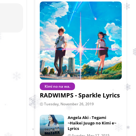
Kimi no na wa.
RADWIMPS - Sparkle Lyrics
Tuesday, November 26, 2019
Angela Aki - Tegami
~Haikei Juugo no Kimi e~
Lyrics
Sunday, May 17, 2015