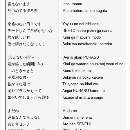
言えないまま
Ienai mama 
見つめてる後ろ姿
Mitsumeteru ushiro sugata
余裕のない日々です
Yoyuu no nai hibi desu
デートなんて自信がないな
DEETO nante jishin ga nai na
君が眩しい程
Kimi ga mabushii hodo
僕は情けなくなってく
Boku wa nasakenaku natteku
(会えない時間＋
(Aenai jikan PURASU 
君が笑った瞬間)÷2の
Kimi ga waratta shunkan) waru ni no 
このときめきと
Kono tokimeki to
不器用な僕×
Bukiyou na boku kakeru 
強がりな君は
Tsuyogari na kimi wa 
案外プラスかもって
Angai PURASU kamo tte
気付いてしまったら最後
Kizuite shimattara saigo
まだね
Mada ne 
運命なんて言えない
Unmei nante ienai
あと何センチ
Ato nan SENCHI 