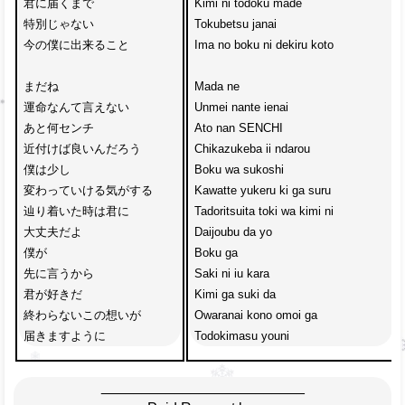
君に届くまで
Kimi ni todoku made
特別じゃない
Tokubetsu janai 
今の僕に出来ること
Ima no boku ni dekiru koto
まだね
Mada ne 
運命なんて言えない
Unmei nante ienai
あと何センチ
Ato nan SENCHI 
近付けば良いんだろう
Chikazukeba ii ndarou
僕は少し
Boku wa sukoshi 
変わっていける気がする
Kawatte yukeru ki ga suru
辿り着いた時は君に
Tadoritsuita toki wa kimi ni
大丈夫だよ　
Daijoubu da yo 
僕が
Boku ga 
先に言うから
Saki ni iu kara
君が好きだ　
Kimi ga suki da 
終わらないこの想いが　
Owaranai kono omoi ga 
届きますように
Todokimasu youni
_________________________