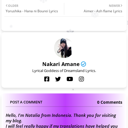
OLDER
NEWER
Yorushika - Hana ni Bourei Lyrics
Aimer - Ash flame Lyrics
Nakari Amane
Lyrical Goddess of Dreamsland Lyrics.
0 Comments
POST A COMMENT
Hello, I'm Natalia from Indonesia. Thank you for visiting
my blog.
I will feel really happy if my translations have helped you