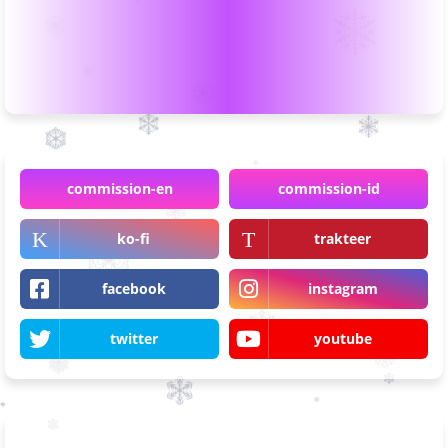
commission-en
commission-id
ko-fi
trakteer
facebook
instagram
twitter
youtube