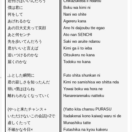
近付けばいいんだろう
Chikazukeba ii ndarou
僕は君に
Boku wa kimi ni 
何をして
Nani wo shite 
あげれるかな
Agereru kana
あの日大丈夫って笑顔
Ano hi daijoubu tte egao
あと何センチ
Ato nan SENCHI 
先を歩いてんだろう
Saki wo aruite ndarou
君がいいと言えば
Kimi ga ii to ieba 
追いつけるのかな　
Oitsukeru no kana 
届くのかな
Todoku no kana
ふとした瞬間に
Futo shita shunkan ni
君の寂しさを知ったんだ
Kimi no samishisa wo shitta nda
弱い僕はほらね
Yowai boku wa hora ne
離れられなくなっていく
Hanarerarenaku natteku
(やっと来たチャンス＋
(Yatto kita chansu PURASU 
いただけないこの会話)÷2で
Itadakenai kono kaiwa) waru ni de 
虚しくたって
Munashiku tatte
不確かな今日×
Futashika na kyou kakeru 