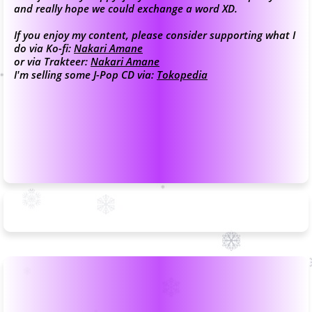
and really hope we could exchange a word XD.
If you enjoy my content, please consider supporting what I
do via Ko-fi:
Nakari Amane
or via Trakteer:
Nakari Amane
I'm selling some J-Pop CD via:
Tokopedia