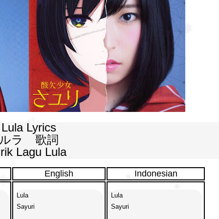
Lula Lyrics

ルラ　歌詞

irik Lagu Lula
English
Indonesian
Lula

Lula

Sayuri

Sayuri
