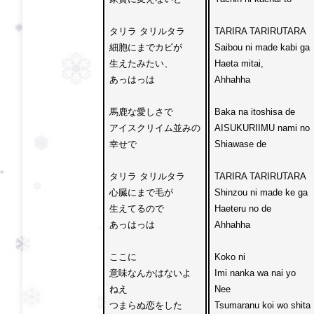
タリラ タリルタラ

TARIRA TARIRUTARA

細胞にまでカビが

Saibou ni made kabi ga

生えたみたい、

Haeta mitai,

あっはっは

Ahhahha

馬鹿な愛しさで

Baka na itoshisa de

アイスクリイム並みの

AISUKURIIMU nami no 

幸せで

Shiawase de

タリラ タリルタラ

TARIRA TARIRUTARA

心臓にまで毛が

Shinzou ni made ke ga

生えてるので 

Haeteru no de

あっはっは

Ahhahha

ここに
Koko ni 
意味なんかはないよ

Imi nanka wa nai yo

ねえ
Nee 
つまらぬ恋をした

Tsumaranu koi wo shita
