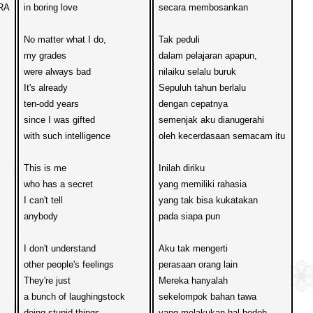
A

in boring love

secara membosankan
No matter what I do,
Tak peduli 
my grades 
dalam pelajaran apapun,
were always bad
nilaiku selalu buruk
It's already 
Sepuluh tahun berlalu
ten-odd years
dengan cepatnya
since I was gifted 
semenjak aku dianugerahi
with such intelligence

oleh kecerdasaan semacam itu

This is me 
Inilah diriku
who has a secret 
yang memiliki rahasia
I can't tell 
yang tak bisa kukatakan
anybody
pada siapa pun
I don't understand 
Aku tak mengerti
other people's feelings
perasaan orang lain
They're just 
Mereka hanyalah
a bunch of laughingstock
sekelompok bahan tawa
doing stupid things
yang melakukan hal bodoh