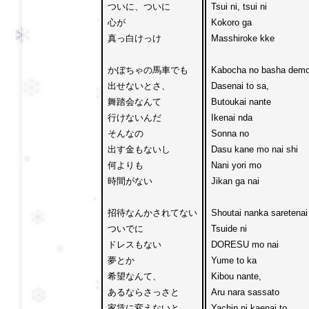
ついに、ついに

Tsui ni, tsui ni

心が
Kokoro ga 
真っ白けっけ

Masshiroke kke

かぼちゃの馬車でも

Kabocha no basha demo
出せないとさ、

Dasenai to sa,

舞踏会なんて

Butoukai nante

行けないんだ

Ikenai nda

そんなの
Sonna no 
出す金もないし

Dasu kane mo nai shi

何よりも
Nani yori mo 
時間がない

Jikan ga nai

招待なんかされてない

Shoutai nanka saretenai

ついでに
Tsuide ni 
ドレスもない

DORESU mo nai

夢とか
Yume to ka 
希望なんて、

Kibou nante,

あるならさっさと

Aru nara sassato

家賃に変えないと

Yachin ni kaenai to
