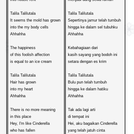
Talila Talilutala
Talila Talilutala
It seems the mold has grown
Sepertinya jamur telah tumbuh
into the my body cells

hingga ke dalam sel tubuhku
Ahhahha

Ahhahha

The happiness 
Kebahagiaan dari
of this foolish affection 
kasih sayang yang bodoh ini
is equal to an ice cream

setara dengan es krim
Talila Talilutala
Talila Talilutala
Hair has grown 
Bulu pun telah tumbuh
into my heart

hingga ke dalam hatiku
Ahhahha
Ahhahha

There is no more meaning 
Tak ada lagi arti
in this place
di tempat ini
Hey, I'm like Cinderella 
Hei, aku bagaikan Cinderella
who has fallen 
yang telah jatuh cinta