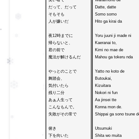
だって、だって

Datte, datte

そもそも
Somo somo 
人が嫌いだ

Hito ga kirai da

夜12時までに

Yoru juuni ji made ni 

帰らないと、

Kaeranai to,

君の前で

Kimi no mae de 

魔法が解けるんだ

Mahou ga tokeru nda

やっとのことで
Yatto no koto de 
舞踏会、

Butoukai,

気付いたら
Kizuitara 
残り二分

Nokori ni fun

あぁ人生って
Aa jinsei tte 
こんなもんで。

Konna mon de.

失敗がその常で

Shippai ga sono tsune de
俯き
Utsumuki 
下を向いた

Shita wo muita
