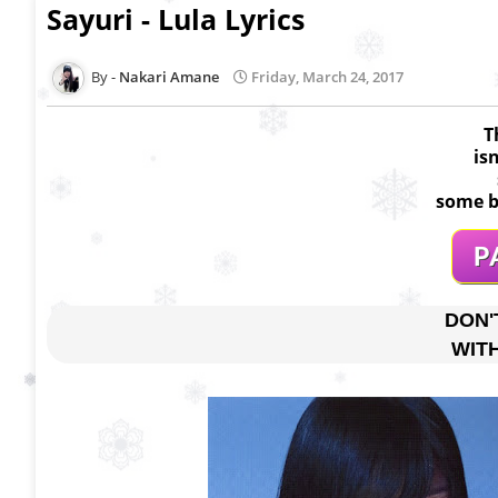
Sayuri - Lula Lyrics
Nakari Amane
Friday, March 24, 2017
T
is
some b
DON'
WIT