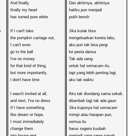
And finally, 
Dan akhirnya, akhirnya
finally my heart 
hatiku pun menjadi
has turned pure white 

putih bersih


If I can't take 
Jika kutak bisa
the pumpkin carriage out, 
mengeluarkan kereta labu,
I can't even 
aku pun tak bisa pergi
go to the ball
ke pesta dansa
I've no money
Tak ada uang
for that kind of thing, 
untuk hal semacam itu,
but more importantly, 
tapi yang lebih penting lagi,
I don't have time
aku tak waktu
I wasn't invited at all, 
Aku tak diundang sama sekali,
and next, I've no dress
ditambah lagi tak ada gaun
If I have something 
Jika kupunya hal semacam 
like dream or hope, 
mimpi atau harapan pun,
I must immediately 
semua itu 
change them
harus segera kuubah
into house rent 
menjadi uang sewa rumah