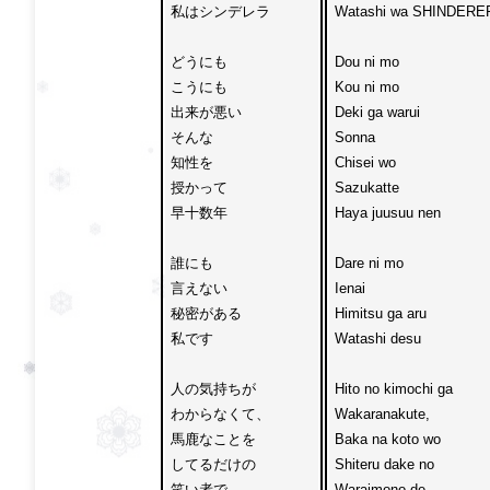
私はシンデレラ

Watashi wa SHINDERER
どうにも
Dou ni mo
こうにも

Kou ni mo

出来が悪い

Deki ga warui

そんな
Sonna 
知性を
Chisei wo 
授かって

Sazukatte

早十数年

Haya juusuu nen
誰にも
Dare ni mo 
言えない

Ienai

秘密がある
Himitsu ga aru 
私です

Watashi desu

人の気持ちが

Hito no kimochi ga 

わからなくて、

Wakaranakute,

馬鹿なことを

Baka na koto wo 

してるだけの

Shiteru dake no

笑い者で

Waraimono de
