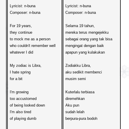
Lyricist: n-buna

Lyricist: n-buna

Composer: n-buna

Composer: n-buna

For 19 years, 
Selama 19 tahun,
they continue 
mereka terus mengejekku
to mock me as a person 
sebagai orang yang tak bisa 
who couldn't remember well
mengingat dengan baik
whatever I did
apapun yang kulakukan
My zodiac is Libra, 
Zodiakku Libra,
I hate spring 
aku sedikit membenci
for a bit

musim semi
I'm growing 
Kuterlalu terbiasa
too accustomed 
diremehkan
of being looked down
Aku pun 
I'm also tired 
sudah lelah
of playing dumb
berpura-pura bodoh
