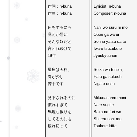
作詞：n-buna

Lyricist: n-buna

作曲：n-buna

Composer: n-buna

何をするにも

Nani wo suru ni mo

覚えが悪い

Oboe ga warui

そんな奴だと

Sonna yatsu da to

言われ続けて
Iware tsuzukete 
19年

Jyuukyuunen

星座は天秤、

Seiza wa tenbin,

春が少し
Haru ga sukoshi 
苦手です

Nigate desu

見下されるのに

Mikudasareru noni

慣れすぎて

Nare sugite

馬鹿な振りを

Baka na furi wo 

してるのにも

Shiteru noni mo

疲れ切って

Tsukare kitte
