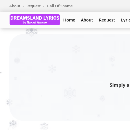
About
Request
Hall Of Shame
Home
About
Request
Lyri
Simply a