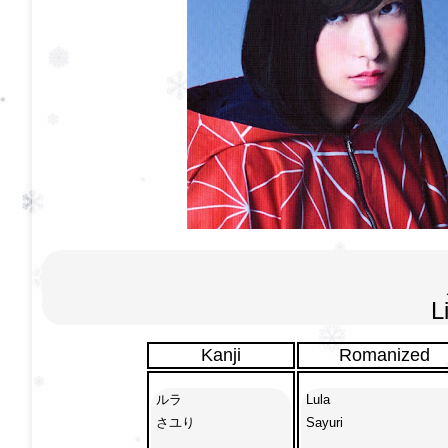
L
Kanji
Romanized
ルラ

Lula

さユり

Sayuri
