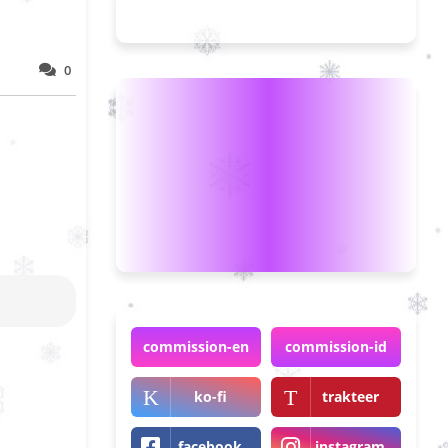
0
commission-en
commission-id
ko-fi
trakteer
facebook
instagram