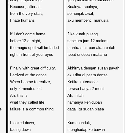
Because, after all, 
Soalnya, soalnya,
from the very start, 
semenjak awal,
I hate humans

aku membenci manusia
If I don't come home 
Jika kutak pulang
before 12 at night, 
sebelum jam 12 malam,
the magic spell will be faded
mantra sihir pun akan patah
right in front of your eyes
tepat di depan matamu
Finally with great difficulty, 
Akhirnya dengan susah payah,
I arrived at the dance
aku tiba di pesta dansa
When I come to realize, 
Ketika kutersadar, 
only 2 minutes left
tersisa hanya 2 menit
Ah, this is 
Ah, inilah 
what they called life
namanya kehidupan


failure is a common thing

gagal itu sudah biasa
I looked down,
Kumenunduk, 
facing down
menghadap ke bawah