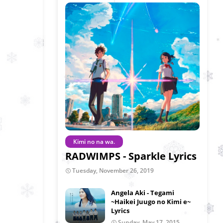
Kimi no na wa.
RADWIMPS - Sparkle Lyrics
Tuesday, November 26, 2019
Angela Aki - Tegami
~Haikei Juugo no Kimi e~
Lyrics
Sunday, May 17, 2015