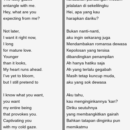
entangle with me.
jelalatan di sekelilingku
Hey, what are you 
Hei, apa yang kau 
expecting from me?
harapkan dariku?
Not later, 
Bukan nanti-nanti,
I want it right now,
aku ingin sekarang juga
I long 
Mendambakan romansa dewasa
for mature love.
Kepolosan yang tersisa
Younger 
dibandingkan penampilan
than it looks,
Ah hanya hatiku saja
My heart runs ahead.
Ah yang terlalu gegabah
I’ve yet to bloom, 
Masih tetap kuncup muda,
but I still pretend to
aku yang sok dewasa
I know what you want,
Aku tahu,
you want 
kau menginginkannya 'kan?
my entire being 
Diriku seutuhnya
that provokes you.
yang membangkitkan gairah
Captivating you 
Bahkan tatapan dinginku pun
with my cold gaze.
memikatmu