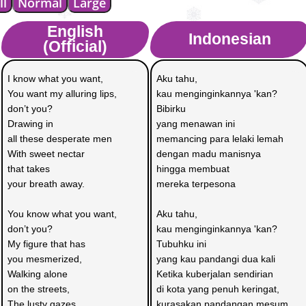
ll
Normal
Large
English
Indonesian
(Official)
I know what you want,
Aku tahu,
You want my alluring lips, 
kau menginginkannya 'kan?
don’t you?
Bibirku 
Drawing in 
yang menawan ini
all these desperate men
memancing para lelaki lemah
With sweet nectar 
dengan madu manisnya
that takes 
hingga membuat 
your breath away.
mereka terpesona
You know what you want, 
Aku tahu,
don’t you?
kau menginginkannya 'kan?
My figure that has 
Tubuhku ini
you mesmerized,
yang kau pandangi dua kali
Walking alone 
Ketika kuberjalan sendirian
on the streets,
di kota yang penuh keringat,
The lusty gazes 
kurasakan pandangan mesum