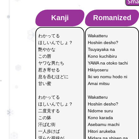
Sma
Kanji
Romanized
わかってる　
Wakatteru 
ほしいんでしょ？
Hoshiin desho?
艶やかな　
Tsuyayaka na 
この唇
Kono kuchibiru
ヤワな男たち　
YAWA na otoko tachi
惹き寄せる
Hikiyoseru
息を呑むほどに　
Iki wo nomu hodo ni 
甘い蜜
Amai mitsu
わかってる　
Wakatteru 
ほしいんでしょ？
Hoshiin desho?
二度見する　
Nidome suru 
この躰
Kono karada
汗ばむ街　
Asebamu machi 
一人歩けば
Hitori arukeba
淫らな視線が
Midara na shisen ga 