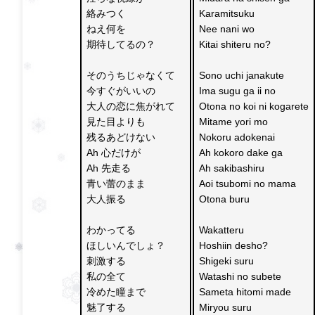
絡みつく
Karamitsuku
ねえ何を
Nee nani wo 
期待してるの？
Kitai shiteru no?
そのうちじゃなくて　
Sono uchi janakute 
今すぐがいいの
Ima sugu ga ii no
大人の恋に焦がれて
Otona no koi ni kogarete
見た目よりも　
Mitame yori mo 
残るあどけない
Nokoru adokenai
Ah 心だけが　
Ah kokoro dake ga 
Ah 先走る
Ah sakibashiru
青い蕾のまま　
Aoi tsubomi no mama 
大人振る
Otona buru
わかってる　
Wakatteru 
ほしいんでしょ？
Hoshiin desho?
刺激する　
Shigeki suru 
私の全て
Watashi no subete
冷めた瞳まで
Sameta hitomi made 
魅了する
Miryou suru