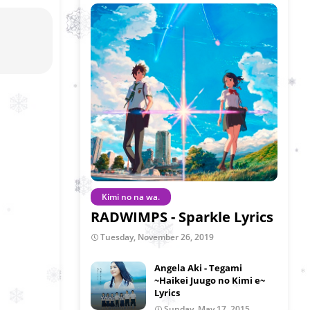
Kimi no na wa.
RADWIMPS - Sparkle Lyrics
Tuesday, November 26, 2019
Angela Aki - Tegami
~Haikei Juugo no Kimi e~
Lyrics
Sunday, May 17, 2015