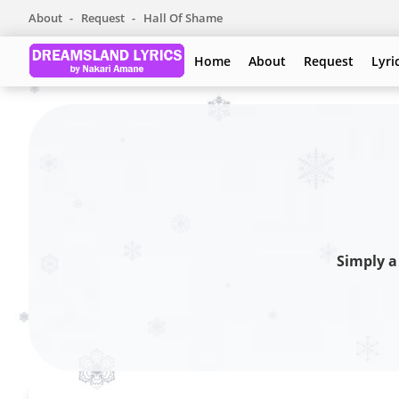
About
Request
Hall Of Shame
Home
About
Request
Lyri
Simply a