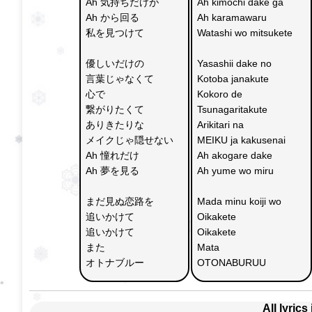
Ah 気持ちだけが　
Ah kimochi dake ga 
Ah から回る
Ah karamawaru
私を見つけて
Watashi wo mitsukete
優しいだけの　
Yasashii dake no 
言葉じゃなくて
Kotoba janakute
心で
Kokoro de 
繋がりたくて
Tsunagaritakute
ありきたりな　
Arikitari na 
メイクじゃ隠せない
MEIKU ja kakusenai
Ah 憧れだけ　
Ah akogare dake 
Ah 夢を見る
Ah yume wo miru
まだ見ぬ恋路を　
Mada minu koiji wo 
追いかけて　
Oikakete 
追いかけて
Oikakete
また　
Mata 
オトナブルー
OTONABURUU
All lyrics