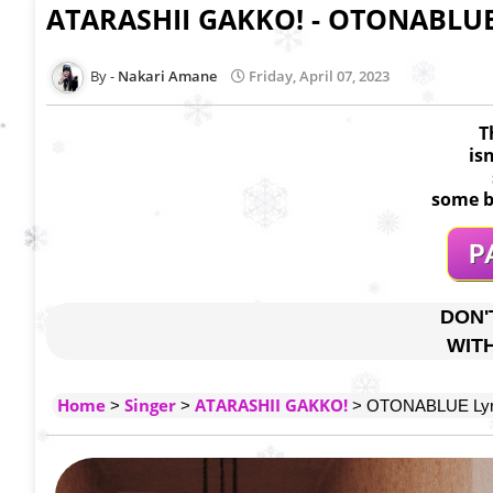
ATARASHII GAKKO! - OTONABLUE 
Nakari Amane
Friday, April 07, 2023
T
is
some b
DON'
WIT
Home
Singer
ATARASHII GAKKO!
>
>
> OTONABLUE Lyr