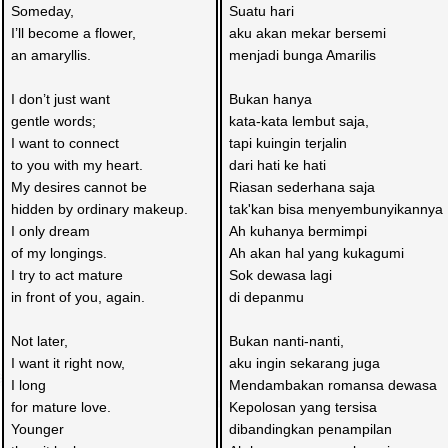
Someday, 
Suatu hari
I’ll become a flower, 
aku akan mekar bersemi
an amaryllis.
menjadi bunga Amarilis
I don’t just want 
Bukan hanya
gentle words;
kata-kata lembut saja,
I want to connect 
tapi kuingin terjalin 
to you with my heart.
dari hati ke hati
My desires cannot be 
Riasan sederhana saja
hidden by ordinary makeup.
tak'kan bisa menyembunyikannya
I only dream 
Ah kuhanya bermimpi
of my longings.
Ah akan hal yang kukagumi
I try to act mature 
Sok dewasa lagi
in front of you, again.
di depanmu
Not later, 
Bukan nanti-nanti,
I want it right now,
aku ingin sekarang juga
I long 
Mendambakan romansa dewasa
for mature love.
Kepolosan yang tersisa
Younger 
dibandingkan penampilan