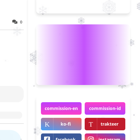
0
commission-en
commission-id
ko-fi
trakteer
facebook
instagram