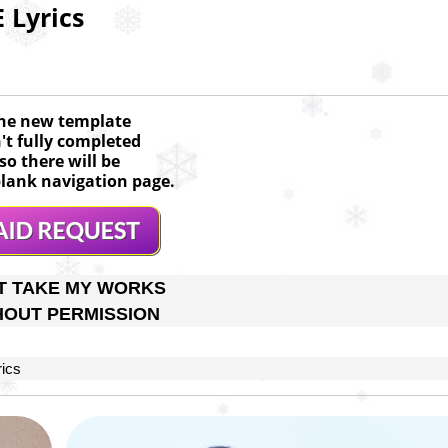
Lyrics
he new template
n't fully completed
so there will be
lank navigation page.
T TAKE MY WORKS
HOUT PERMISSION
ics