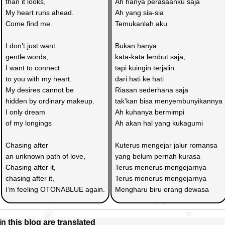
than it looks,
Ah hanya perasaanku saja
My heart runs ahead.
Ah yang sia-sia
Come find me.
Temukanlah aku
I don’t just want 
Bukan hanya
gentle words;
kata-kata lembut saja,
I want to connect 
tapi kuingin terjalin 
to you with my heart.
dari hati ke hati
My desires cannot be 
Riasan sederhana saja
hidden by ordinary makeup.
tak'kan bisa menyembunyikannya
I only dream 
Ah kuhanya bermimpi
of my longings
Ah akan hal yang kukagumi
Chasing after 
Kuterus mengejar jalur romansa 
an unknown path of love, 
yang belum pernah kurasa
Chasing after it, 
Terus menerus mengejarnya
chasing after it,
Terus menerus mengejarnya
I’m feeling OTONABLUE again.
Mengharu biru orang dewasa
 in this blog are translated