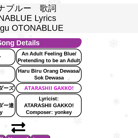
ナブルー　歌詞
ABLUE Lyrics
 Lagu OTONABLUE
Song Details
An Adult Feeling Blue/
ー
Pretending to be an Adult
Haru Biru Orang Dewasa/
Sok Dewasa
ATARASHII GAKKO!
ダーズ
Lyricist:
ダー達
ATARASHII GAKKO!
y
Composer: yonkey