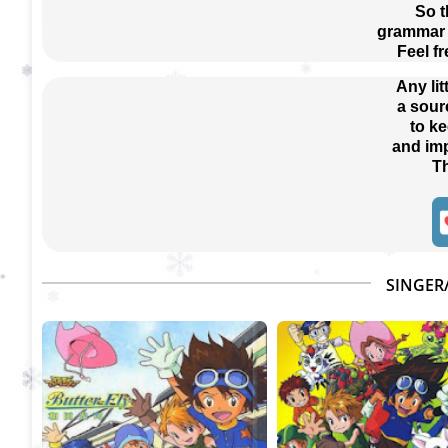
So t
grammar e
Feel f
Any lit
a sour
 to k
 and im
T
SINGER