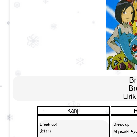
Br
Br
Liri
Kanji
R
Break up!

Break up!

宮崎歩

Miyazaki Ayu