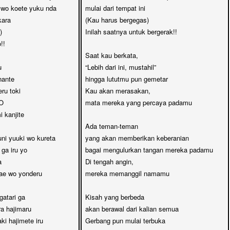
 wo koete yuku nda

mulai dari tempat ini 

ara 

(Kau harus bergegas)



Inilah saatnya untuk bergerak!!

!

Saat kau berkata, 



“Lebih dari ini, mustahil”

ante

hingga lututmu pun gemetar

ru toki

Kau akan merasakan, 

 

mata mereka yang percaya padamu

 kanjite

Ada teman-teman

ni yuuki wo kureta

yang akan memberikan keberanian 

a iru yo

bagai mengulurkan tangan mereka padamu

 

Di tengah angin, 

e wo yonderu

mereka memanggil namamu

atari ga

Kisah yang berbeda

a hajimaru

akan berawal dari kalian semua

ki hajimete iru

Gerbang pun mulai terbuka
