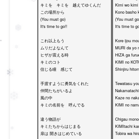
キミを　キミを　越えてゆくんだ

Kimi wo kimi
この場所から

Kono basho k
(You must go)

(You must go)
It's time to go!!

It's time to go!
これ以上もう

Kore ijou mou
ムリだよなんて

MURI da yo n
ヒザが震える時

HIZA ga furue
キミのコト　

KIMI no KOTO
信じる瞳　感じて

Shinjiru hitomi
手渡すように勇気をくれた

Tewatasu you
仲間たちがいるよ

Nakamatachi g
風の中　

Kaze no naka
キミの名前を　呼んでる

KIMI no nama
違う物語が

Chigau monog
キミたちからはじまる

KIMItachi kar
扉は 開きはじめている

Tobira wa hira