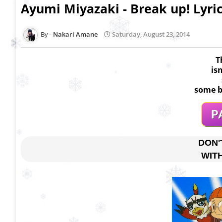
Ayumi Miyazaki - Break up! Lyri
Nakari Amane
Saturday, August 23, 2014
T
is
some b
DON'
WIT