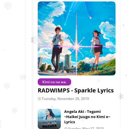
Kimi no na wa.
RADWIMPS - Sparkle Lyrics
Tuesday, November 26, 2019
Angela Aki - Tegami
~Haikei Juugo no Kimi e~
Lyrics
Sunday, May 17, 2015