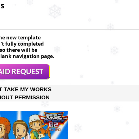
cs
he new template
n't fully completed
so there will be
lank navigation page.
T TAKE MY WORKS
HOUT PERMISSION