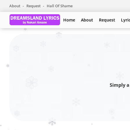
About
Request
Hall Of Shame
Home
About
Request
Lyri
Simply a