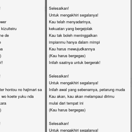


Selesaikan! 

Untuk mengakhiri segalanya!

wer 

Kau telah menyadarinya, 

izuiteiru

kekuatan yang bergejolak

e de 

Kau tak boleh meninggalkan 



impianmu hanya dalam mimpi

 

Kau harus mewujudkannya 



(Kau harus bergegas)

!

Inilah saatnya untuk bergerak!



Selesaikan! 

Untuk mengakhiri segalanya!

ter hontou no hajimari sa

Inilah awal yang sebenarnya, petarung muda

 wo koete yuku nda

Kau akan, kau akan melampaui dirimu

ara

mulai dari tempat ini 



(Kau harus bergegas)



Selesaikan! 

Untuk mengakhiri segalanya!
