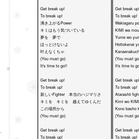
Get break up! 

Get break up! 
To break up!

To break up!

沸き上がるPower　

Wakiagaru po
キミはもう気づいている

KIMI wa mou k
夢を　夢で　

Yume wo yum
ほっとけないよ

Hottokenai yo
叶えなくちゃ

Kanaenakucha
(You must go)

(You must go)
It's time to go!!

It's time to go!
Get break up! 

Get break up! 
To break up!

To break up!

新しいFighter　本当のハジマリさ

Atarashii figh
キミを　キミを　越えてゆくんだ

Kimi wo KIMI
この場所から

Kono basho k
(You must go)

(You must go)
Get break up! 

Get break up! 
To break up!

To break up!
