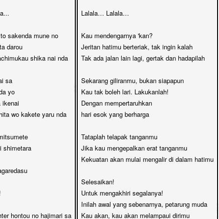
...

Lalala… Lalala…

to sakenda mune no

Kau mendengarnya 'kan?

a darou

Jeritan hatimu berteriak, tak ingin kalah

achimukau shika nai nda

Tak ada jalan lain lagi, gertak dan hadapilah

i sa

Sekarang giliranmu, bukan siapapun

a yo

Kau tak boleh lari. Lakukanlah!

ikenai

Dengan mempertaruhkan 

ita wo kakete yaru nda

hari esok yang berharga

mitsumete

Tataplah telapak tanganmu

i shimetara

Jika kau mengepalkan erat tanganmu

Kekuatan akan mulai mengalir di dalam hatimu

agaredasu

Selesaikan! 



Untuk mengakhiri segalanya!

Inilah awal yang sebenarnya, petarung muda

hter hontou no hajimari sa

Kau akan, kau akan melampaui dirimu
