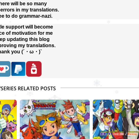
here will be so many
rrors in my translations.
ree to do grammar-nazi.
tle support will become
ce of motivation for me
eep updating this blog
proving my translations.
hank you (´・ω・)`
/SERIES RELATED POSTS