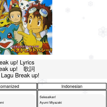
eak up! Lyrics

eak up!　歌詞

k Lagu Break up!
omanized
Indonesian
Selesaikan!

mi

Ayumi Miyazaki
