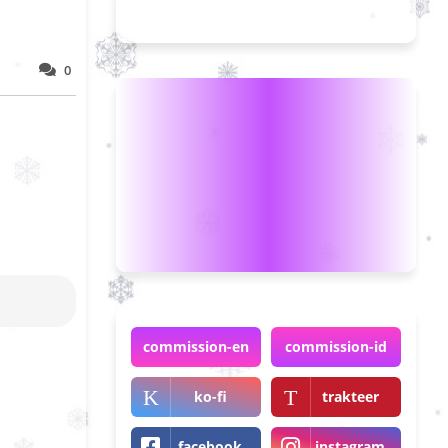
0
commission-en
commission-id
ko-fi
trakteer
facebook
instagram