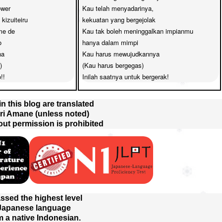
wer 

Kau telah menyadarinya, 

izuiteiru

kekuatan yang bergejolak

e de 

Kau tak boleh meninggalkan impianmu 



hanya dalam mimpi

 

Kau harus mewujudkannya 



(Kau harus bergegas)

!!
Inilah saatnya untuk bergerak!
 in this blog are translated
ri Amane (unless noted)
out permission is prohibited
assed the highest level
 Japanese language
m a native Indonesian.