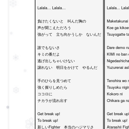
Lalala… Lalala…

Lalala... Lalala
負けたくないと　叫んだ胸の

Maketakunai 
声が聞こえただろう

Koe ga kikoet
強がって　立ち向かうしか　ないんだ

Tsuyogatte t
誰でもないさ

Dare demo na
キミの番だよ

KIMI no ban d
逃げ出しちゃいけない

Nigedashicha 
譲れない　明日をかけて　やるんだ

Yuzurenai ash
手のひらを見つめて

Tenohira wo 
強く握りしめたら

Tsuyoku nigir
ココロに

Kokoro ni 

チカラが流れ出す

Chikara ga n
Get break up! 

Get break up! 
To break up!

To break up!

新しいFighter　本当のハジマリさ

Atarashii Fig