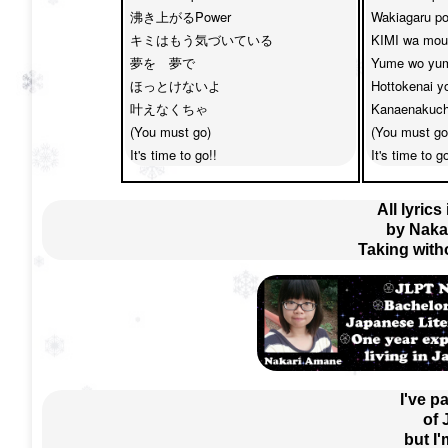
沸き上がるPower　

Wakiagaru po
キミはもう気づいている

KIMI wa mou k
夢を　夢で　

Yume wo yum
ほっとけないよ

Hottokenai yo
叶えなくちゃ

Kanaenakucha
(You must go)

(You must go)
It's time to go!!
It's time to go
All lyrics
by Naka
Taking with
I've p
of
but I'