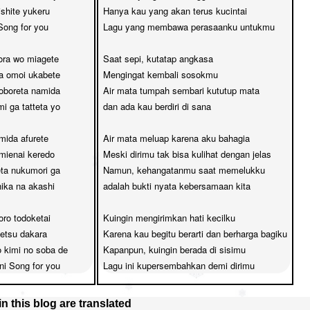
shite yukeru

Hanya kau yang akan terus kucintai

ong for you

Lagu yang membawa perasaanku untukmu

ora wo miagete

Saat sepi, kutatap angkasa

a omoi ukabete

Mengingat kembali sosokmu

koboreta namida

Air mata tumpah sembari kututup mata

i ga tatteta yo

dan ada kau berdiri di sana

ida afurete

Air mata meluap karena aku bahagia

mienai keredo

Meski dirimu tak bisa kulihat dengan jelas

ta nukumori ga

Namun, kehangatanmu saat memelukku

hika na akashi

adalah bukti nyata kebersamaan kita

ro todoketai

Kuingin mengirimkan hati kecilku

setsu dakara

Karena kau begitu berarti dan berharga bagiku

 kimi no soba de

Kapanpun, kuingin berada di sisimu

ni Song for you
Lagu ini kupersembahkan demi dirimu
 in this blog are translated