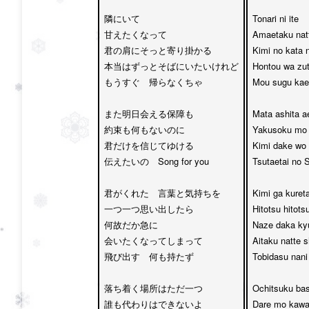
隣にいて

Tonari ni ite 

甘えたくなって

Amaetaku natt
君の肩にそっと寄り掛かる

Kimi no kata n
本当はずっとそばにいたいけれど

Hontou wa zutt
もうすぐ　帰らなくちゃ

Mou sugu kae
また明日会える保障も　

Mata ashita a
約束も何もないのに

Yakusoku mo n
君だけを信じてゆける　

Kimi dake wo s
伝えたいの　Song for you

Tsutaetai no S
君がくれた　言葉と気持ちを

Kimi ga kuret
一つ一つ思い出したら

Hitotsu hitots
何故だか急に

Naze daka kyu
会いたくなってしまって

Aitaku natte s
飛び出す　何も持たず

Tobidasu nani
落ち着く場所はただ一つ　

Ochitsuku bas
誰も代わりはできないよ

Dare mo kawar