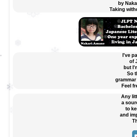
by Naka
Taking with
I've p
of
but I'
So t
grammar e
Feel f
Any lit
a sour
 to k
 and im
T