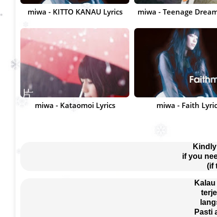
miwa - KITTO KANAU Lyrics
miwa - Teenage Dream
miwa - Kataomoi Lyrics
miwa - Faith Lyri
Kindly
if you ne
(if
Kalau 
terj
lang
Pasti