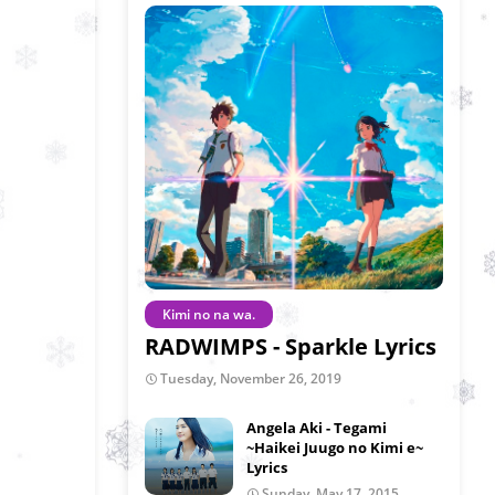
Kimi no na wa.
RADWIMPS - Sparkle Lyrics
Tuesday, November 26, 2019
Angela Aki - Tegami
~Haikei Juugo no Kimi e~
Lyrics
Sunday, May 17, 2015