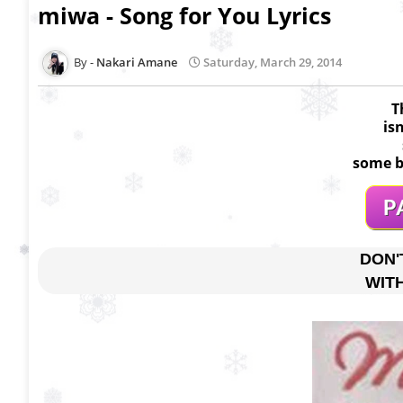
miwa - Song for You Lyrics
Nakari Amane
Saturday, March 29, 2014
T
is
some b
DON'
WIT