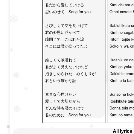
君だから愛していける　

Kimi dakara ai
思いのせて　Song for you

Omoi nosete S
さびしくて空を見上げて　

Sabishikute s
君の姿思い浮かべて

Kimi no sugat
瞳閉じて　こぼれた涙　

Hitomi tojite 
そこには君が立ってたよ

Soko ni wa kim
嬉しくて涙溢れて　

Ureshikute nam
君がよく見えないけれど

Kimi ga yoku 
抱きしめられた　ぬくもりが　

Dakishimerare
君という確かな証

Kimi to iu tas
素直な心届けたい　

Sunao na koko
愛しくて大切だから

Itoshikute tai
どんな時も君のそばで　

Donna toki mo
君のために　Song for you
Kimi no tame 
All lyrics