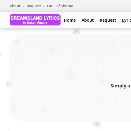
About
Request
Hall Of Shame
Home
About
Request
Lyri
Simply a