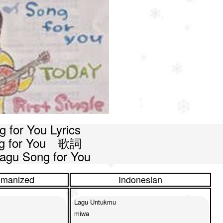
 for You Lyrics

g for You　歌詞

 Lagu Song for You
manized
Indonesian
Lagu Untukmu

miwa
