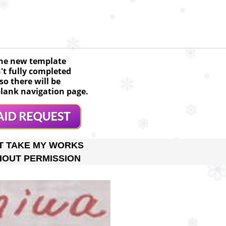
he new template
n't fully completed
so there will be
lank navigation page.
T TAKE MY WORKS
HOUT PERMISSION