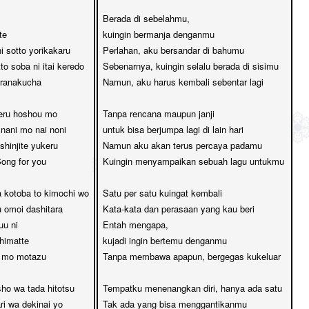
Berada di sebelahmu, 

e

kuingin bermanja denganmu

i sotto yorikakaru

Perlahan, aku bersandar di bahumu

o soba ni itai keredo

Sebenarnya, kuingin selalu berada di sisimu

ranakucha

Namun, aku harus kembali sebentar lagi

eru hoshou mo

Tanpa rencana maupun janji

ani mo nai noni

untuk bisa berjumpa lagi di lain hari

hinjite yukeru

Namun aku akan terus percaya padamu

ong for you

Kuingin menyampaikan sebuah lagu untukmu

a kotoba to kimochi wo

Satu per satu kuingat kembali

u omoi dashitara

Kata-kata dan perasaan yang kau beri

u ni 

Entah mengapa, 

himatte

kujadi ingin bertemu denganmu

 mo motazu

Tanpa membawa apapun, bergegas kukeluar

ho wa tada hitotsu

Tempatku menenangkan diri, hanya ada satu

i wa dekinai yo

Tak ada yang bisa menggantikanmu
