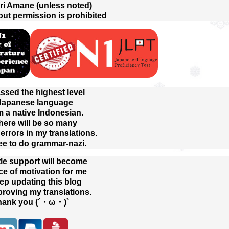
ri Amane (unless noted)
out permission is prohibited
assed the highest level
 Japanese language
m a native Indonesian.
here will be so many
rrors in my translations.
ree to do grammar-nazi.
tle support will become
ce of motivation for me
eep updating this blog
proving my translations.
hank you (´・ω・)`