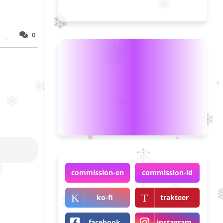
0
commission-en
commission-id
ko-fi
trakteer
facebook
instagram